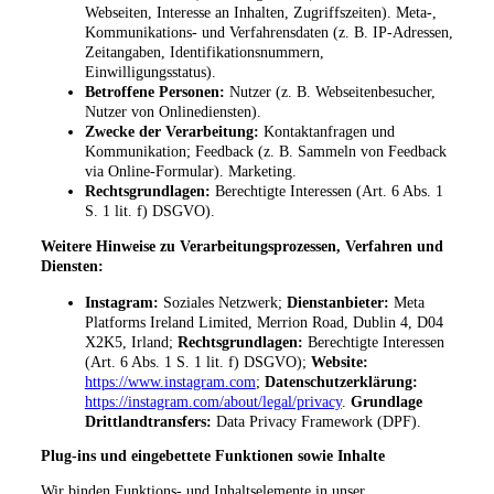
Webseiten, Interesse an Inhalten, Zugriffszeiten). Meta-,
Kommunikations- und Verfahrensdaten (z. B. IP-Adressen,
Zeitangaben, Identifikationsnummern,
Einwilligungsstatus).
Betroffene Personen:
Nutzer (z. B. Webseitenbesucher,
Nutzer von Onlinediensten).
Zwecke der Verarbeitung:
Kontaktanfragen und
Kommunikation; Feedback (z. B. Sammeln von Feedback
via Online-Formular). Marketing.
Rechtsgrundlagen:
Berechtigte Interessen (Art. 6 Abs. 1
S. 1 lit. f) DSGVO).
Weitere Hinweise zu Verarbeitungsprozessen, Verfahren und
Diensten:
Instagram:
Soziales Netzwerk;
Dienstanbieter:
Meta
Platforms Ireland Limited, Merrion Road, Dublin 4, D04
X2K5, Irland;
Rechtsgrundlagen:
Berechtigte Interessen
(Art. 6 Abs. 1 S. 1 lit. f) DSGVO);
Website:
https://www.instagram.com
;
Datenschutzerklärung:
https://instagram.com/about/legal/privacy
.
Grundlage
Drittlandtransfers:
Data Privacy Framework (DPF).
Plug-ins und eingebettete Funktionen sowie Inhalte
Wir binden Funktions- und Inhaltselemente in unser