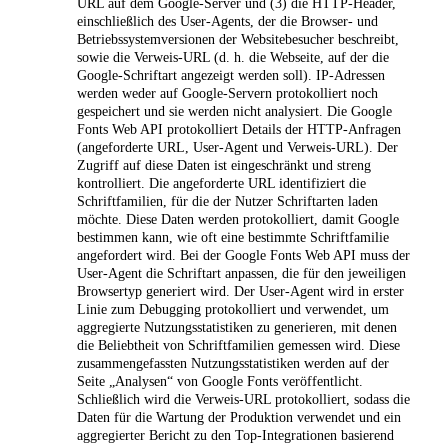
URL auf dem Google-Server und (3) die HTTP-Header,
einschließlich des User-Agents, der die Browser- und
Betriebssystemversionen der Websitebesucher beschreibt,
sowie die Verweis-URL (d. h. die Webseite, auf der die
Google-Schriftart angezeigt werden soll). IP-Adressen
werden weder auf Google-Servern protokolliert noch
gespeichert und sie werden nicht analysiert. Die Google
Fonts Web API protokolliert Details der HTTP-Anfragen
(angeforderte URL, User-Agent und Verweis-URL). Der
Zugriff auf diese Daten ist eingeschränkt und streng
kontrolliert. Die angeforderte URL identifiziert die
Schriftfamilien, für die der Nutzer Schriftarten laden
möchte. Diese Daten werden protokolliert, damit Google
bestimmen kann, wie oft eine bestimmte Schriftfamilie
angefordert wird. Bei der Google Fonts Web API muss der
User-Agent die Schriftart anpassen, die für den jeweiligen
Browsertyp generiert wird. Der User-Agent wird in erster
Linie zum Debugging protokolliert und verwendet, um
aggregierte Nutzungsstatistiken zu generieren, mit denen
die Beliebtheit von Schriftfamilien gemessen wird. Diese
zusammengefassten Nutzungsstatistiken werden auf der
Seite „Analysen“ von Google Fonts veröffentlicht.
Schließlich wird die Verweis-URL protokolliert, sodass die
Daten für die Wartung der Produktion verwendet und ein
aggregierter Bericht zu den Top-Integrationen basierend