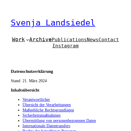
Zum
Inhalt
springen
Svenja Landsiedel
Work
Archive
Publications
News
Contact
Instagram
Datenschutzerklärung
Stand: 21. März 2024
Inhaltsübersicht
Verantwortlicher
Übersicht der Verarbeitungen
Maßgebliche Rechtsgrundlagen
Sicherheitsmaßnahmen
Übermittlung von personenbezogenen Daten
Internationale Datentransfers