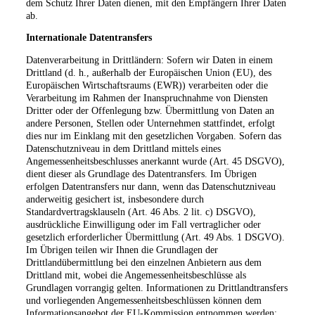
dem Schutz Ihrer Daten dienen, mit den Empfängern Ihrer Daten
ab.
Internationale Datentransfers
Datenverarbeitung in Drittländern: Sofern wir Daten in einem
Drittland (d. h., außerhalb der Europäischen Union (EU), des
Europäischen Wirtschaftsraums (EWR)) verarbeiten oder die
Verarbeitung im Rahmen der Inanspruchnahme von Diensten
Dritter oder der Offenlegung bzw. Übermittlung von Daten an
andere Personen, Stellen oder Unternehmen stattfindet, erfolgt
dies nur im Einklang mit den gesetzlichen Vorgaben. Sofern das
Datenschutzniveau in dem Drittland mittels eines
Angemessenheitsbeschlusses anerkannt wurde (Art. 45 DSGVO),
dient dieser als Grundlage des Datentransfers. Im Übrigen
erfolgen Datentransfers nur dann, wenn das Datenschutzniveau
anderweitig gesichert ist, insbesondere durch
Standardvertragsklauseln (Art. 46 Abs. 2 lit. c) DSGVO),
ausdrückliche Einwilligung oder im Fall vertraglicher oder
gesetzlich erforderlicher Übermittlung (Art. 49 Abs. 1 DSGVO).
Im Übrigen teilen wir Ihnen die Grundlagen der
Drittlandübermittlung bei den einzelnen Anbietern aus dem
Drittland mit, wobei die Angemessenheitsbeschlüsse als
Grundlagen vorrangig gelten. Informationen zu Drittlandtransfers
und vorliegenden Angemessenheitsbeschlüssen können dem
Informationsangebot der EU-Kommission entnommen werden: