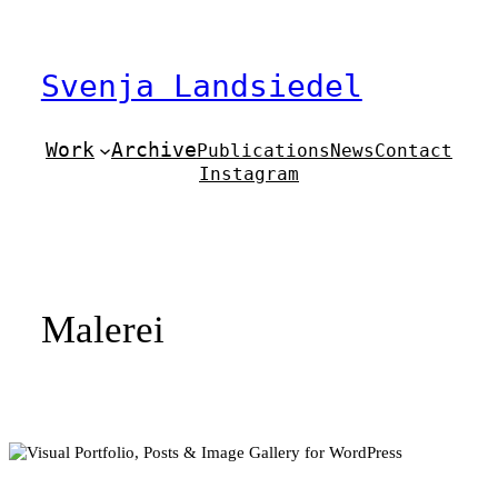
Zum
Inhalt
springen
Svenja Landsiedel
Work
Archive
Publications
News
Contact
Instagram
Malerei